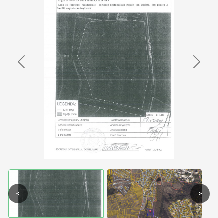
Previous
Next
<
>