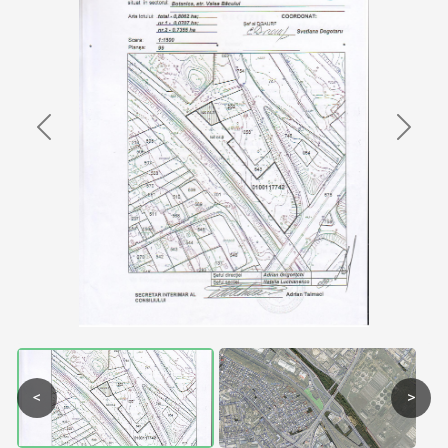
Previous
Next
<
>