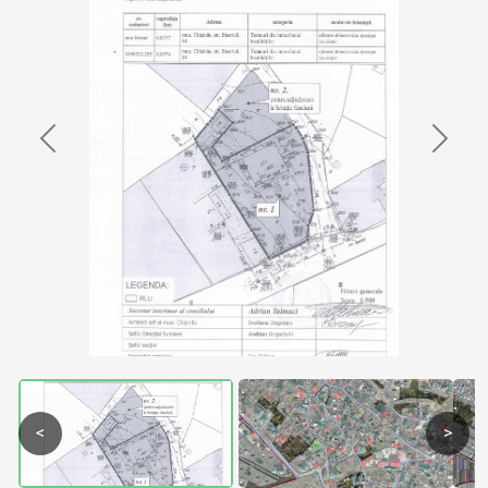
Previous
Next
<
>