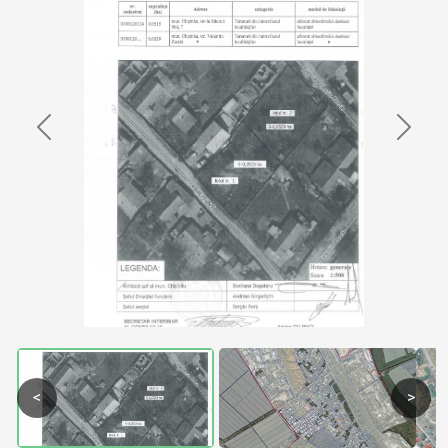
Previous
Next
<
>