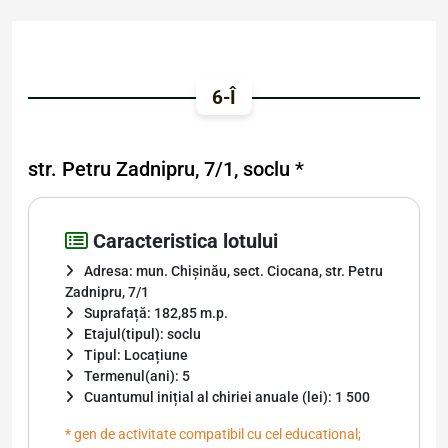
6-Î
str. Petru Zadnipru, 7/1, soclu *
Caracteristica lotului
Adresa: mun. Chișinău, sect. Ciocana, str. Petru
Zadnipru, 7/1
Suprafață: 182,85 m.p.
Etajul(tipul): soclu
Tipul: Locațiune
Termenul(ani): 5
Cuantumul inițial al chiriei anuale (lei): 1 500
* gen de activitate compatibil cu cel educational;