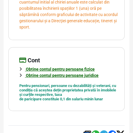
cuantumul initial al chiriei anuale este calculat din
posibilitatea închirierii spațiilor 1 (una) oră pe
săptămînă conform graficului de activitate cu acordul
gestionarului şi a Direcţiei generale educație, tineret și
sport.
Cont
Obține contul pentru persoane fizice
Obține contul pentru persoane juridice
Pentru pensionari, persoane cu dezabilități și veterani, cu
condiția că aceștea dețin proprietatea privată în imobilele
și curțile respective, taxa
de paricipare constituie 0,1 din salariu minin lunar