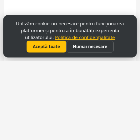
Utilizăm cookie-uri necesare pentru funcționarea
platformei și pentru a îmbunătăți experiența
utilizatorului.
Politica de confidențialitate
Aceptă toate
Numai necesare
у
Contacte
069 31 37 47
022 27 51 80
capitalimobil@gmail.com
mun. Chișinău, str. Armenască,43