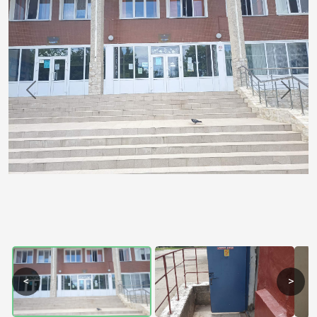
Previous
Next
<
>