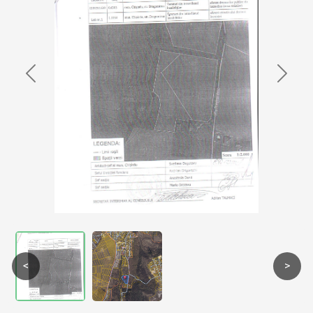
Previous
Next
<
>