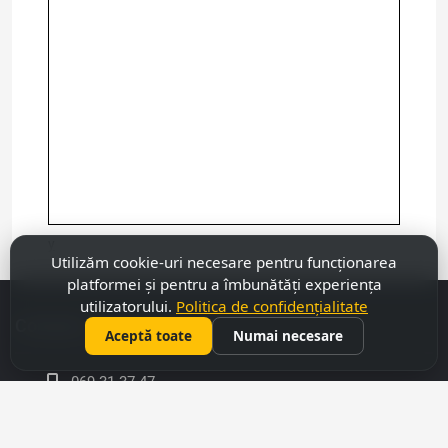
у
Utilizăm cookie-uri necesare pentru funcționarea
platformei și pentru a îmbunătăți experiența
utilizatorului.
Politica de confidențialitate
Contacte
Aceptă toate
Numai necesare
069 31 37 47
022 27 51 80
capitalimobil@gmail.com