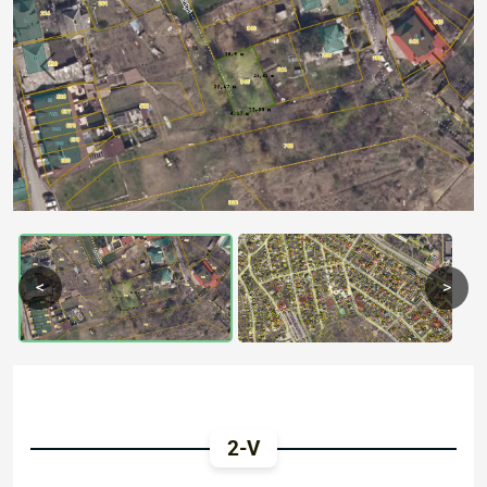
Previous
Next
<
>
2-V