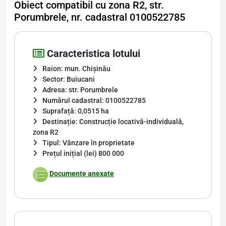
Obiect compatibil cu zona R2, str.
Porumbrele, nr. cadastral 0100522785
Caracteristica lotului
Raion: mun. Chișinău
Sector: Buiucani
Adresa: str. Porumbrele
Numărul cadastral: 0100522785
Suprafață: 0,0515 ha
Destinație: Construcție locativă-individuală,
zona R2
Tipul: Vânzare în proprietate
Prețul inițial (lei) 800 000
Documente anexate