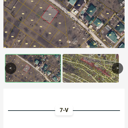
Previous
Next
<
>
7-V