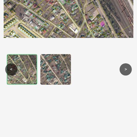
Previous
Next
<
>