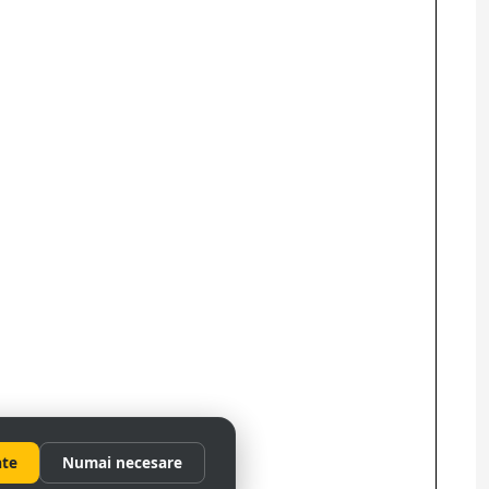
ate
Numai necesare