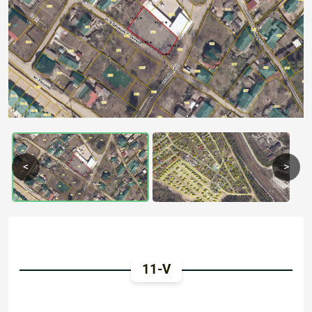
Previous
Next
<
>
11-V