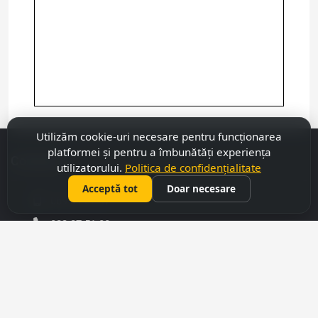
Utilizăm cookie-uri necesare pentru funcționarea
platformei și pentru a îmbunătăți experiența
Contacte
utilizatorului.
Politica de confidențialitate
Acceptă tot
Doar necesare
069 31 37 47
022 27 51 80
capitalimobil@gmail.com
mun. Chișinău, str. Armenască,43